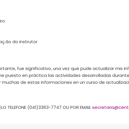
iro
ç.ão do instrutor
tante, fue significativo, una vez que pude actualizar mis in
 puesto en práctica las actividades desarrolladas durante 
ar muchas de estas informacíones en un curso de actualizaci
LO TELEFONE (041)3363-7747 OU POR EMAIL
secretaria@cent