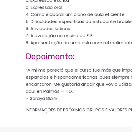
c. Expressão escrita
d. Expressão oral
4. Como elaborar um plano de aula eficiente
5. Dificuldades específicas do estudante brasile
6. Atividades lúdicas
7. A avaliação no ensino de ELE
8. Apresentação de uma aula com retroalimenta
Depoimento:
“A mí me pareció que el curso fue más que impor
españolas e hispanoamericanas, pues siempre he
encantaron. Me gustaría añadir que voy a utiliz
aquí en Palmas — TO.”
– Soraya Blank
INFORMAÇÕES DE PRÓXIMOS GRUPOS E VALORES PE