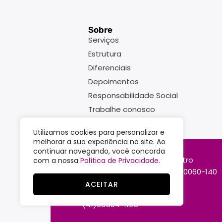
Sobre
Serviços
Estrutura
Diferenciais
Depoimentos
Responsabilidade Social
Trabalhe conosco
Política de Privacidade
Utilizamos cookies para personalizar e
melhorar a sua experiência no site. Ao
continuar navegando, você concorda
Rua Doutor Faivre, 93 - Centro
com a nossa
Política de Privacidade
.
Curitiba - PR - Brasil - CEP 80060-140
ACEITAR
(41)3363-7747
(41)98504-1195