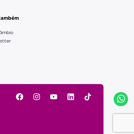
 também
câmbio
etter