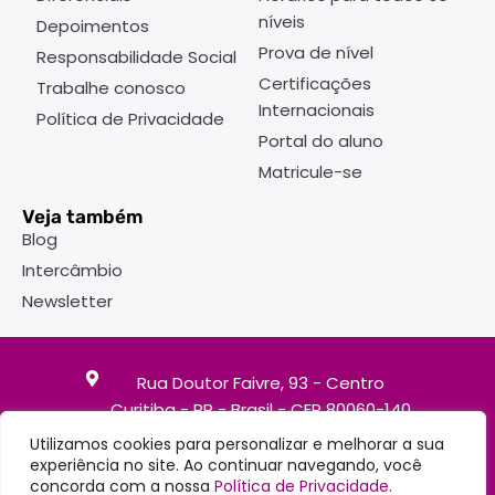
níveis
Depoimentos
Prova de nível
Responsabilidade Social
Certificações
Trabalhe conosco
Internacionais
Política de Privacidade
Portal do aluno
Matricule-se
Veja também
Blog
Intercâmbio
Newsletter
Rua Doutor Faivre, 93 - Centro
Curitiba - PR - Brasil - CEP 80060-140
Utilizamos cookies para personalizar e melhorar a sua
(41)3363-7747
experiência no site. Ao continuar navegando, você
(41)98504-1195
concorda com a nossa
Política de Privacidade
.