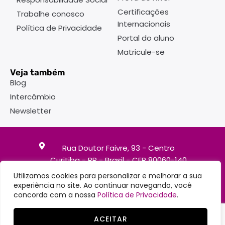
Certificações
Trabalhe conosco
Internacionais
Política de Privacidade
Portal do aluno
Matricule-se
Veja também
Blog
Intercâmbio
Newsletter
Rua Doutor Faivre, 93 - Centro
Curitiba - PR - Brasil - CEP 80060-140
Utilizamos cookies para personalizar e melhorar a sua
(41)3363-7747
experiência no site. Ao continuar navegando, você
(41)98504-1195
concorda com a nossa
Política de Privacidade
.
ACEITAR