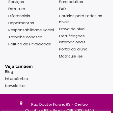
Serviços
Para adultos
Estrutura
EAD
Diferenciais
Horários para todos os
níveis
Depoimentos
Prova de nível
Responsabilidade Social
Certificações
Trabalhe conosco
Internacionais
Política de Privacidade
Portal do aluno
Matricule-se
Veja também
Blog
Intercâmbio
Newsletter
Rua Doutor Faivre, 93 - Centro
Curitiba - PR - Brasil - CEP 80060-140