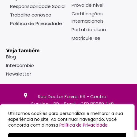
Prova de nível
Responsabilidade Social
Certificações
Trabalhe conosco
Internacionais
Política de Privacidade
Portal do aluno
Matricule-se
Veja também
Blog
Intercâmbio
Newsletter
Rua Doutor Faivre, 93 - Centro
Curitiba - PR - Brasil - CEP 80060-140
Utilizamos cookies para personalizar e melhorar a sua
(41)3363-7747
experiência no site. Ao continuar navegando, você
(41)98504-1195
concorda com a nossa
Política de Privacidade
.