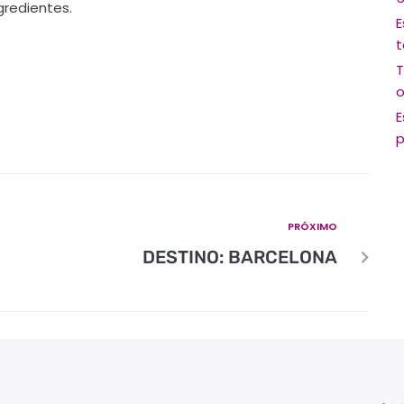
gredientes.
E
t
T
o
E
p
PRÓXIMO
DESTINO: BARCELONA