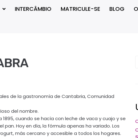
INTERCÂMBIO
MATRICULE-SE
BLOG
O
ABRA
nales de la gastronomía de Cantabria, Comunidad
rioso del nombre.
1895, cuando se hacía con leche de vaca y cuajo y se
C
el pan. Hoy en día, la fórmula apenas ha variado. Los
C
 yogurt, más cercano y accesible a todos los hogares.
5