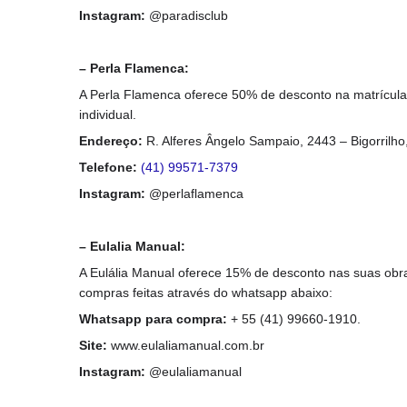
Instagram:
@paradisclub
– Perla Flamenca:
A Perla Flamenca oferece 50% de desconto na matrícul
individual.
Endereço
:
R. Alferes Ângelo Sampaio, 2443 – Bigorrilho
Telefone:
(41) 99571-7379
Instagram:
@perlaflamenca
– Eulalia Manual:
A Eulália Manual oferece 15% de desconto nas suas obr
compras feitas através do whatsapp abaixo:
Whatsapp para compra:
+ 55 (41) 99660-1910.
Site:
www.eulaliamanual.com.br
Instagram:
@eulaliamanual