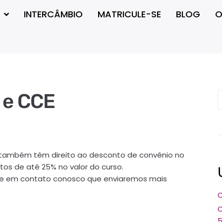
INTERCÂMBIO
MATRICULE-SE
BLOG
O
 e CCE
IC também têm direito ao desconto de convênio no
os de até 25% no valor do curso.
tre em contato conosco que enviaremos mais
C
C
5