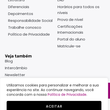
Diferenciais
Horários para todos os
níveis
Depoimentos
Prova de nível
Responsabilidade Social
Certificações
Trabalhe conosco
Internacionais
Política de Privacidade
Portal do aluno
Matricule-se
Veja também
Blog
Intercâmbio
Newsletter
Utilizamos cookies para personalizar e melhorar a sua
experiência no site. Ao continuar navegando, você
Rua Doutor Faivre, 93 - Centro
concorda com a nossa
Política de Privacidade
.
Curitiba - PR - Brasil - CEP 80060-140
ACEITAR
(41)3363-7747